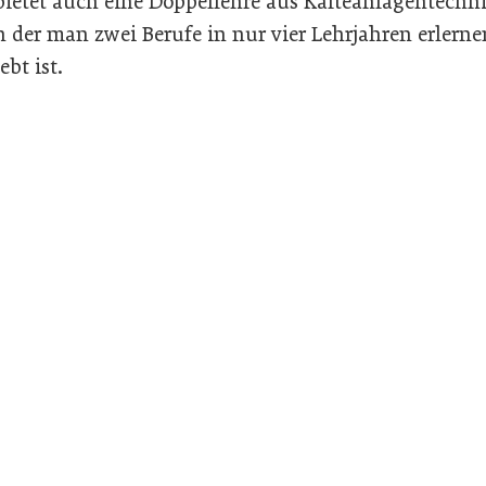
ietet auch eine Doppellehre aus Kälteanlagentechn
n der man zwei Berufe in nur vier Lehrjahren erlern
bt ist.