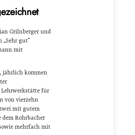
ezeichnet
rian Grilnberger und
m „Sehr gut“
fmann mit
t, jährlich kommen
ter
 Lehrwerkstätte für
n von vierzehn
 zwei mit gutem
ie dem Rohrbacher
 sowie mehrfach mit