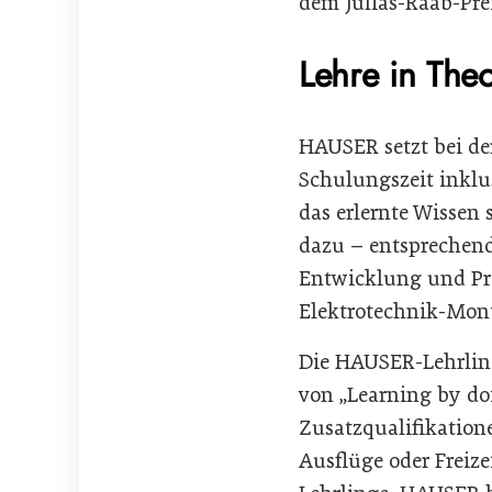
dem Julias-Raab-Pre
Lehre in Theo
HAUSER setzt bei de
Schulungszeit inklu
das erlernte Wissen 
dazu – entsprechend
Entwicklung und Pr
Elektrotechnik-Mont
Die HAUSER-Lehrling
von „Learning by do
Zusatzqualifikation
Ausflüge oder Freiz