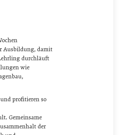
 Wochen
er Ausbildung, damit
Lehrling durchläuft
ilungen wie
lagenbau,
und profitieren so
hult. Gemeinsame
 Zusammenhalt der