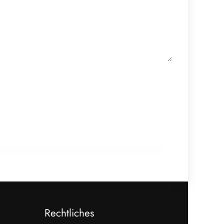
18. Dezember 2025
Koreanisch-Bayerische Fleischerschule
erhält Rezertifizierung
AUSBILDUNG
Rechtliches