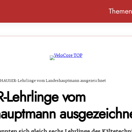
Theme
HAUSER-Lehrlinge vom Landeshauptmann ausgezeichnet
-Lehrlinge vom
auptmann ausgezeichn
nnten sich gleich sechs Lehrlinge des Kältetec