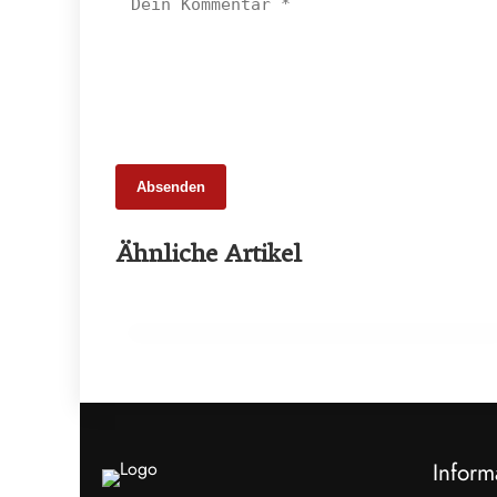
Absenden
03. März 2026
Ähnliche Artikel
Metzgersprung begeistert 2.000
Besucher
AUSBILDUNG
Inform