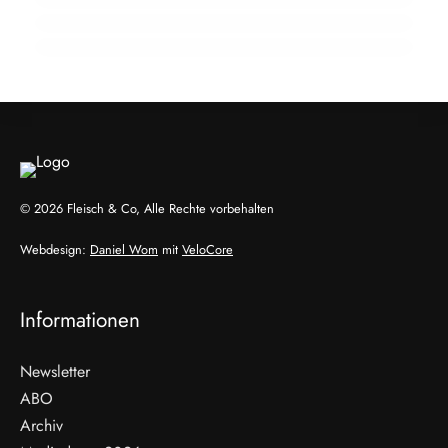
Frischepaket hält die Kühlkette stabil
HANDEL & DIREKTVERMARKTUNG
HANDEL & DIREKTVERMARKTUNG
HANDEL & DIREKTVERMARKTUNG
© 2026 Fleisch & Co, Alle Rechte vorbehalten
Webdesign:
Daniel Wom
mit
VeloCore
Informationen
Newsletter
ABO
Archiv