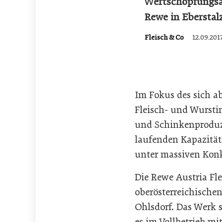
Wertschöpfungsan
Rewe in Eberstal
Fleisch & Co
12.09.201
Im Fokus des sich a
Fleisch- und Wursti
und Schinkenproduze
laufenden Kapazität
unter massiven Kon
Die Rewe Austria Fl
oberösterreichischen
Ohlsdorf. Das Werk 
es im Vollbetrieb m