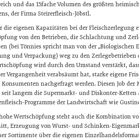
reich und das 15fache Volumen des größten heimisc
, der Firma Steirerfleisch-Jöbstl.
die eigenen Kapazitäten bei der Fleischzerlegung e
höpfung von den Betrieben, die Schlachtung und Zer
en (bei Tönnies spricht man von der „Biologischen E
ung und Verpackung) weg zu den Zerlegebetrieben d
ertschöpfung wird durch den Umstand verstärkt, dass
der Vergangenheit verabsäumt hat, starke eigene Fri
n Konsumenten nachgefragt werden. Diesen Job der
s seit langem die Supermarkt- und Diskonter-Ketten 
enfleisch-Programme der Landwirtschaft wie Gustin
 hohe Wertschöpfung steht auch die Kombination vo
hnitt, Erzeugung von Wurst- und Schinken-Eigenma
ser Sortimente über die eigenen Einzelhandelsformat