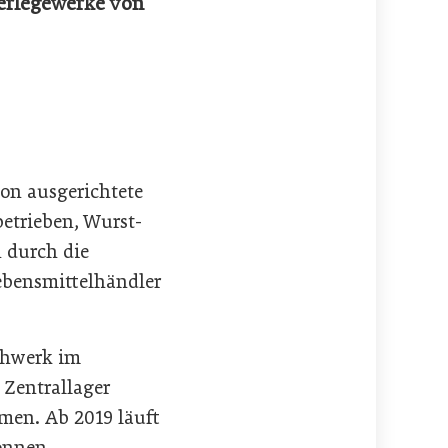
zerlegewerke von
on ausgerichtete
etrieben, Wurst-
 durch die
ebensmittelhändler
schwerk im
 Zentrallager
hmen. Ab 2019 läuft
onnen.