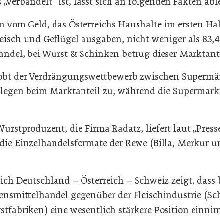
„verbandelt“ ist, lässt sich an folgenden Fakten abl
n vom Geld, das Österreichs Haushalte im ersten Hal
leisch und Geflügel ausgaben, nicht weniger als 83,
andel, bei Wurst & Schinken betrug dieser Marktante
tobt der Verdrängungswettbewerb zwischen Supermä
e legen beim Marktanteil zu, während die Supermarkt
Wurstproduzent, die Firma Radatz, liefert laut „Press
 die Einzelhandelsformate der Rewe (Billa, Merkur 
ich Deutschland – Österreich – Schweiz zeigt, dass 
ensmittelhandel gegenüber der Fleischindustrie (Sc
stfabriken) eine wesentlich stärkere Position einnim