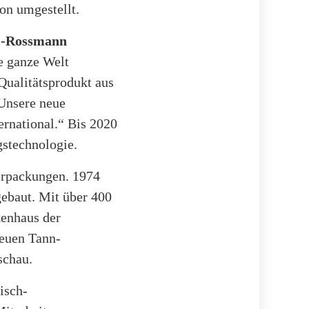
on umgestellt.
l-Rossmann
ie ganze Welt
 Qualitätsprodukt aus
Unsere neue
rnational.“ Bis 2020
gstechnologie.
erpackungen. 1974
ebaut. Mit über 400
kenhaus der
neuen Tann-
schau.
isch-