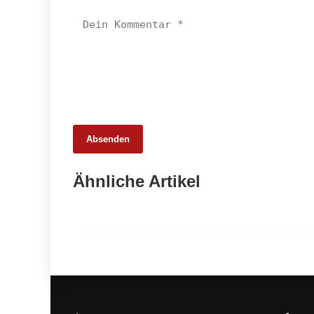
Absenden
27. Februar 2026
Ähnliche Artikel
Wie sauber ist Europas Fleisch
wirklich?
PRODUKTION & INDUSTRIE