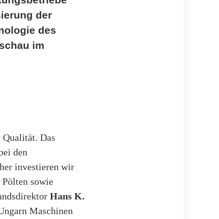
sierung der
nologie des
aschau im
 Qualität. Das
bei den
her investieren wir
 Pölten sowie
tandsdirektor
Hans K.
nd Ungarn Maschinen