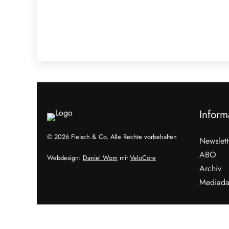
Inform
© 2026 Fleisch & Co, Alle Rechte vorbehalten
Newslett
ABO
Webdesign:
Daniel Wom
mit
VeloCore
Archiv
Mediada
Cookies &