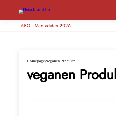
ABO
Mediadaten 2026
Homepage
/
veganen Produkte
veganen Produ
19. März 2024
Neue Studie: Vegane Lebensweise in Ö
GENUSS & TRENDS