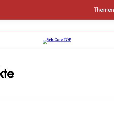
Theme
kte
sterreich