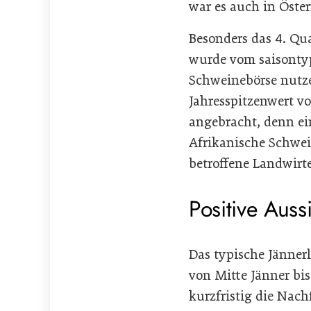
war es auch in Öster
Besonders das 4. Qua
wurde vom saisontyp
Schweinebörse nutz
Jahresspitzenwert v
angebracht, denn ei
Afrikanische Schwein
betroffene Landwirt
Positive Auss
Das typische Jänner
von Mitte Jänner bi
kurzfristig die Nac