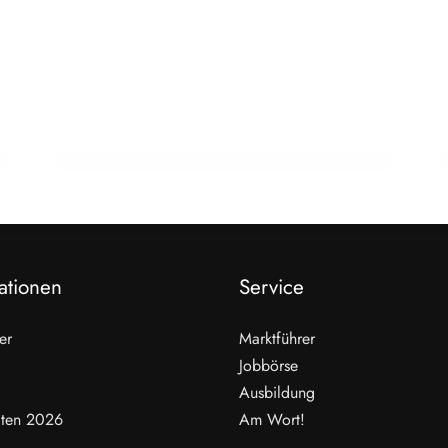
23. Januar 2026
Studie zeigt: Warum tierische
Lebensmittel in Entwicklungsländern
eine zentrale Rolle spielen
INFO & POLITIK
ationen
Service
er
Marktführer
Jobbörse
Ausbildung
ten 2026
Am Wort!