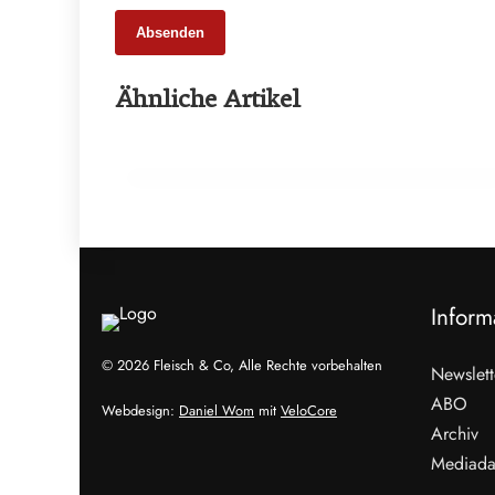
Absenden
13. Februar 2026
Ähnliche Artikel
Neues Rekordniveau: Bio-Anteil nähert
sich zwölf Prozent
LANDWIRTSCHAFT & UMWELT
Inform
© 2026 Fleisch & Co, Alle Rechte vorbehalten
Newslett
ABO
Webdesign:
Daniel Wom
mit
VeloCore
Archiv
Mediada