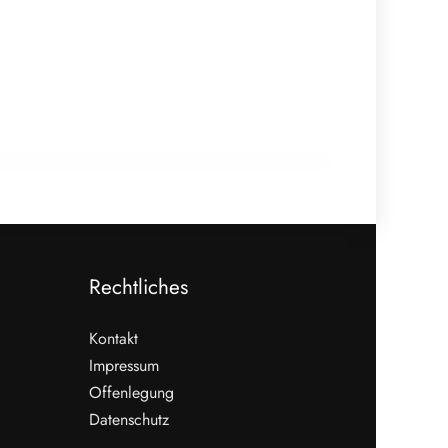
22. Januar 2026
EU-Mercosur-Abkommen: Rechtliche
Prüfung bringt vorläufige Klarheit
EVENTS & TERMINE
Rechtliches
Kontakt
Impressum
Offenlegung
WEITERLESEN
Datenschutz
Nicht verpassen