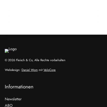
22. Januar 2026
spielen
EU-Mercosur-Abkommen: Rechtliche
Prüfung bringt vorläufige Klarheit
LANDWIRTSCHAFT & UMWELT
INFO & POLITIK
EVENTS & TERMINE
© 2026 Fleisch & Co, Alle Rechte vorbehalten
Webdesign:
Daniel Wom
mit
VeloCore
Informationen
Newsletter
ABO