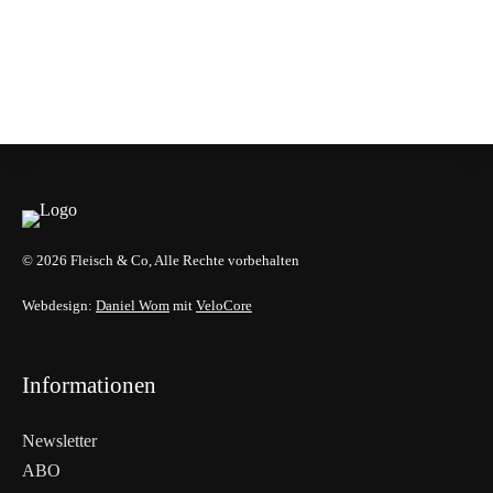
spielen
EU-Mercosur-Abkommen: Rechtliche
Prüfung bringt vorläufige Klarheit
LANDWIRTSCHAFT & UMWELT
INFO & POLITIK
EVENTS & TERMINE
© 2026 Fleisch & Co, Alle Rechte vorbehalten
Webdesign:
Daniel Wom
mit
VeloCore
Informationen
Newsletter
ABO