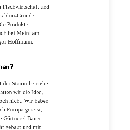
n Fischwirtschaft und
s blün-Gründer
Die Produkte
uch bei Meinl am
egor Hoffmann,
mmen?
ft der Stammbetriebe
tten wir die Idee,
noch nicht. Wir haben
rch Europa gereist,
Gärtnerei Bauer
cht gebaut und mit