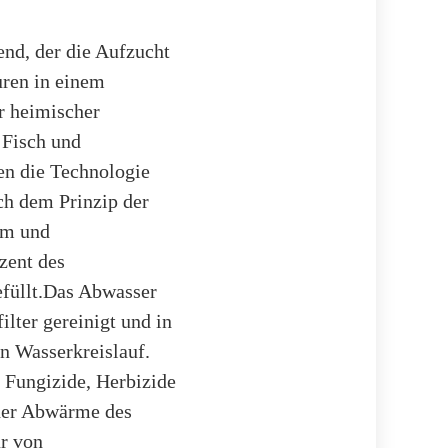
end, der die Aufzucht
uren in einem
er heimischer
 Fisch und
den die Technologie
ch dem Prinzip der
em und
zent des
efüllt.Das Abwasser
ilter gereinigt und in
n Wasserkreislauf.
 Fungizide, Herbizide
der Abwärme des
r von