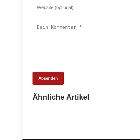
Absenden
13. Februar 2026
Ähnliche Artikel
Neues Rekordniveau: Bio-Anteil nähert
sich zwölf Prozent
LANDWIRTSCHAFT & UMWELT