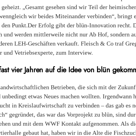
 geheizt. „Gesamt gesehen sind wir Teil der heimische
wenngleich wir beides Miteinander verbinden“, bringt e
den Punkt.Der Erfolg gibt der blün-Innovation recht. 
h und werden mittlerweile nicht nur Ab Hof, sondern a
deren LEH-Geschäften verkauft. Fleisch & Co traf Gr
er und Vetriebsexperte, zum Interview.
fast vier Jahren auf die Idee von blün geko
landwirtschaftlichen Betrieben, die sich mit der Zukun
nd unbedingt etwas Neues machen wollten. Irgendwann ha
cht in Kreislaufwirtschaft zu verbinden – das gab es 
h“ gegründet, das war das Vorprojekt zu blün, sind du
sehen und mit dem WWF Kontakt aufgenommen. Als die 
ierhalle gebaut hat, haben wir in die Alte die Fischzu