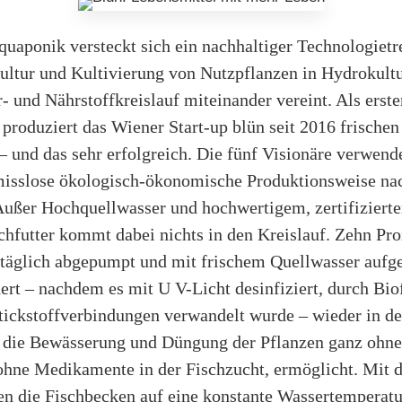
uaponik versteckt sich ein nachhaltiger Technologietr
ultur und Kultivierung von Nutzpflanzen in Hydrokult
 und Nährstoffkreislauf miteinander vereint. Als erst
roduziert das Wiener Start-up blün seit 2016 frischen
 und das sehr erfolgreich. Die fünf Visionäre verwen
omisslose ökologisch-ökonomische Produktionsweise na
 Außer Hochquellwasser und hochwertigem, zertifiziert
chfutter kommt dabei nichts in den Kreislauf. Zehn Pro
täglich abgepumpt und mit frischem Quellwasser aufg
ert – nachdem es mit U V-Licht desinfiziert, durch Biof
Stickstoffverbindungen verwandelt wurde – wieder in de
 die Bewässerung und Düngung der Pflanzen ganz ohne
 ohne Medikamente in der Fischzucht, ermöglicht. Mit 
n die Fischbecken auf eine konstante Wassertemperatu