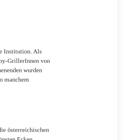
 Institution. Als
by-GrillerInnen von
chenenden wurden
r so manchem
die österreichischen
önsten Ecken