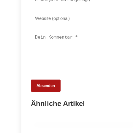
Absenden
11. Februar 2026
Wagyu verstehen, schneiden,
Ähnliche Artikel
zubereiten – Neues Standardwerk von
Maurer, Otto und Junck
LESETIPPS