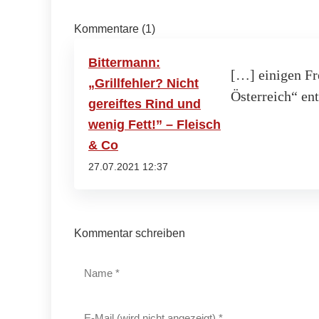
Kommentare (1)
Bittermann:
[…] einigen Fr
„Grillfehler? Nicht
Österreich“ en
gereiftes Rind und
wenig Fett!” – Fleisch
& Co
27.07.2021 12:37
Kommentar schreiben