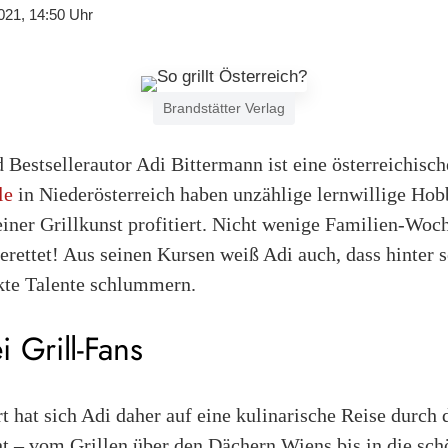
021, 14:50 Uhr
Brandstätter Verlag
 Bestsellerautor Adi Bittermann ist eine österreichische
le
in Niederösterreich haben unzählige lernwillige Hob
iner Grillkunst profitiert. Nicht wenige Familien-Wo
gerettet! Aus seinen Kursen weiß Adi auch, dass hinte
kte Talente schlummern.
 Grill-Fans
t hat sich Adi daher auf eine kulinarische Reise durch 
 – vom Grillen über den Dächern Wiens bis in die sch