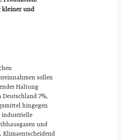
 kleiner und
schen
ehreinnahmen sollen
nender Haltung
n Deutschland 7%,
ngsmittel hingegen
industrielle
Treibhausgasen und
ch. Klimaentscheidend