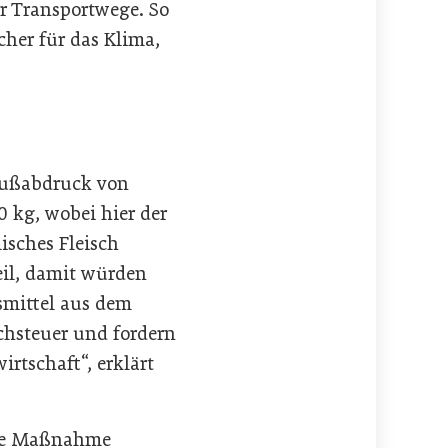
er Transportwege. So
icher für das Klima,
-Fußabdruck von
0 kg, wobei hier der
isches Fleisch
eil, damit würden
smittel aus dem
chsteuer und fordern
irtschaft“, erklärt
che Maßnahme