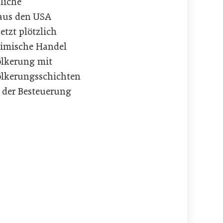
liche
aus den USA
etzt plötzlich
heimische Handel
ölkerung mit
völkerungsschichten
m der Besteuerung