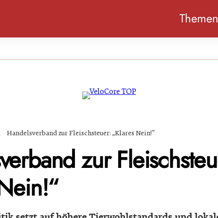
Theme
k
Handelsverband zur Fleischsteuer: „Klares Nein!“
verband zur Fleischsteu
 Nein!“
itik setzt auf höhere Tierwohlstandards und lokal