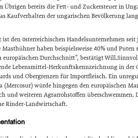
im Übrigen bereits die Fett- und Zuckersteuer in Ung
das Kaufverhalten der ungarischen Bevölkerung langf
 ist den österreichischen Handelsunternehmen seit 
e Masthühner haben beispielsweise 40% und Puten s
m europäischen Durchschnitt“, bestätigt Will.Sinnvo
tende Lebensmittel-Herkunftskennzeichnung in der 
ards und Obergrenzen für Importfleisch. Ein unregul
a (Mercosur) würde hingegen den europäischen Mar
sch und weiteren Agrarrohstoffen überschwemmen. D
che Rinder-Landwirtschaft.
entation