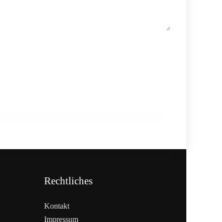
12. Februar 2026
Ein Jahr Einweg-Pfand: B2B-System
funktioniert
INFO & POLITIK
Rechtliches
Kontakt
Impressum