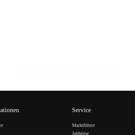
19. Februar 2026
17 Prozent gehen in Pension –
Fachkräftelücke wächst
AUSBILDUNG
ationen
Service
er
Marktführer
Jobbörse