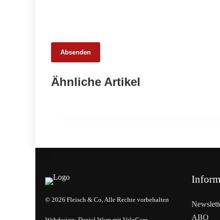
Absenden
20. Februar 2026
Ähnliche Artikel
Weniger Tiere, mehr Schlachtungen:
Fleischmarkt 2025
INFO & POLITIK
Inform
© 2026 Fleisch & Co, Alle Rechte vorbehalten
Newslett
ABO
Webdesign:
Daniel Wom
mit
VeloCore