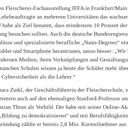
en Fleischerei-Fachausstellung IFFA in Frankfurt/Main 
Lehrbeauftragte an mehreren Universitäten das wachsen
 habe als Ziel benannt, dass mindestens 10 Prozent de
ung besuchen sollten. Auch die deutsche Bundesregierun
lüsse und spezialisierte berufliche „Nano-Degrees“ ein
Tablet und Smartphone herantrauen, umso besser: „Wir
odernen Medien, ihren Verknüpfungen und Gestaltungs
manchen Schulen wissen ja heute die Schüler mehr üb
Cybersicherheit als die Lehrer.“
ra Zinkl, der Geschäftsführerin der Fleischerschule, v
rtretern auch auf den ehemaligen Stanford-Professor u
stian Thrun als Vorbild. Der habe mit seiner Online-A
„Bildung zu demokratisieren“ und mit Berufsfähigkeite
Gründung zählte er bereits 2,8 Mio. Kursteilnehmer aus