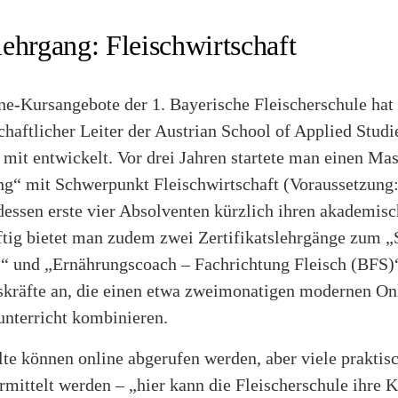
ehrgang: Fleischwirtschaft
e-Kursangebote der 1. Bayerische Fleischerschule hat S
chaftlicher Leiter der Austrian School of Applied Stud
it entwickelt. Vor drei Jahren startete man einen Ma
“ mit Schwerpunkt Fleischwirtschaft (Voraussetzung:
dessen erste vier Absolventen kürzlich ihren akademis
ftig bietet man zudem zwei Zertifikatslehrgänge zum „
“ und „Ernährungscoach – Fachrichtung Fleisch (BFS)“ 
kräfte an, die einen etwa zweimonatigen modernen On
nterricht kombinieren.
te können online abgerufen werden, aber viele prakti
rmittelt werden – „hier kann die Fleischerschule ihre 