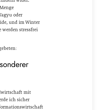
hrindern wider.
e Menge
Wagyu oder
ide, und im Winter
e werden stressfrei
gebeten:
esonderer
wirtschaft mit
erde ich sicher
formationswirtschaft