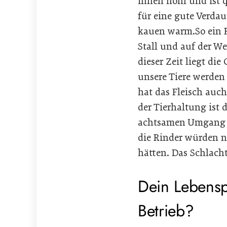
innen hohl und ist q
für eine gute Verda
kauen warm.So ein Ri
Stall und auf der W
dieser Zeit liegt di
unsere Tiere werden
hat das Fleisch auch
der Tierhaltung ist 
achtsamen Umgang b
die Rinder würden n
hätten. Das Schlach
Dein Lebensp
Betrieb?