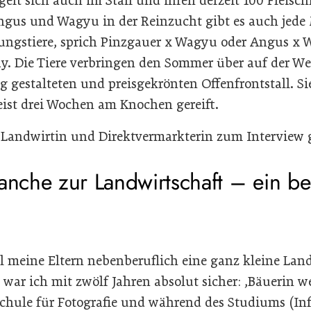
egelt sich auch im Stall und ihren derzeit 100 Fleisc
ngus und Wagyu in der Reinzucht gibt es auch jed
ungstiere, sprich Pinzgauer x Wagyu oder Angus x 
y. Die Tiere verbringen den Sommer über auf der We
g gestalteten und preisgekrönten Offenfrontstall. Si
ist drei Wochen am Knochen gereift.
e Landwirtin und Direktvermarkterin zum Interview 
ranche zur Landwirtschaft – ein b
 meine Eltern nebenberuflich eine ganz kleine Land
 war ich mit zwölf Jahren absolut sicher: ,Bäuerin w
Schule für Fotografie und während des Studiums (In