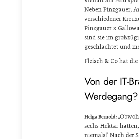
Vielfalt am Feld spi
Neben Pinzgauer, A
verschiedener Kreuz
Pinzgauer x Gallowa
sind sie im großzügi
geschlachtet und me
Fleisch & Co hat di
Von der IT-B
Werdegang?
„Obwohl
Helga Bernold:
sechs Hektar hatten,
niemals!‘ Nach der 