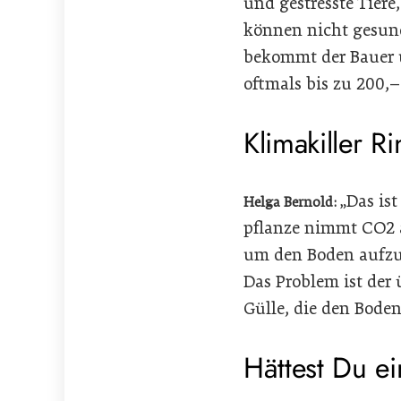
und gestresste Tier
können nicht gesund 
bekommt der Bauer u
oftmals bis zu 200,–
Klimakiller R
„Das ist
Helga Bernold:
pflanze nimmt CO2 a
um den Boden aufzub
Das Problem ist der
Gülle, die den Boden
Hättest Du e