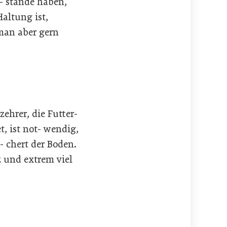
- stände haben,
Haltung ist,
man aber gern
zehrer, die Futter-
, ist not- wendig,
 chert der Boden.
z und extrem viel