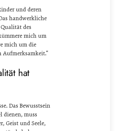
Rinder und deren
 Das handwerkliche
 Qualität des
t, kümmere mich um
e mich um die
n Aufmerksamkeit.“
ität hat
sse. Das Bewusstsein
el dienen, muss
, Geist und Seele,