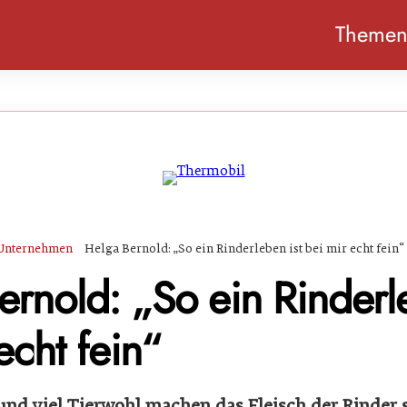
Theme
Unternehmen
Helga Bernold: „So ein Rinderleben ist bei mir echt fein“
rnold: „So ein Rinderl
echt fein“
t und viel Tierwohl machen das Fleisch der Rinder 