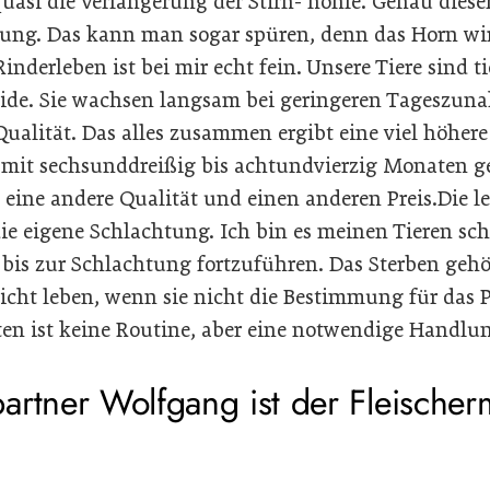
uasi die Verlängerung der Stirn- höhle. Genau diese
uung. Das kann man sogar spüren, denn das Horn wi
nderleben ist bei mir echt fein. Unsere Tiere sind t
eide. Sie wachsen langsam bei geringeren Tageszun
e Qualität. Das alles zusammen ergibt eine viel höher
 mit sechsunddreißig bis achtundvierzig Monaten ge
 eine andere Qualität und einen anderen Preis.Die l
die eigene Schlachtung. Ich bin es meinen Tieren sc
is zur Schlachtung fortzuführen. Das Sterben geh
icht leben, wenn sie nicht die Bestimmung für das 
ten ist keine Routine, aber eine notwendige Handlun
artner Wolfgang ist der Fleischer