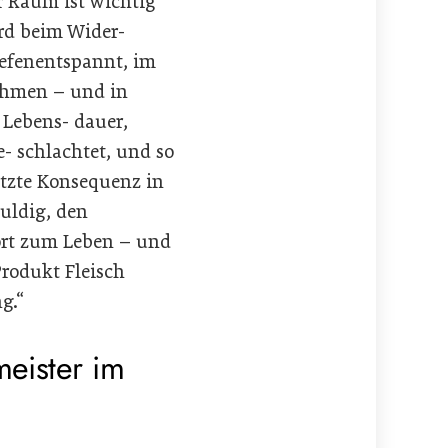
r Raum ist wichtig
rd beim Wider-
iefenentspannt, im
ahmen – und in
e Lebens- dauer,
- schlachtet, und so
etzte Konsequenz in
huldig, den
ört zum Leben – und
Produkt Fleisch
g.“
meister im