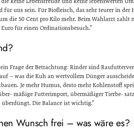
e, die keine Lebensfreude und keine lebenswerten Um
für uns sein. Für Biofleisch, das sehr teurer in der 
m die 50 Cent pro Kilo mehr. Beim Wahlarzt zahlt 
 Euro für einen Ordinationsbesuch.“
ind?
 ein Frage der Betrachtung: Rinder sind Raufutterver
uf – was die Kuh an wertvollem Dünger ausscheidet
auen. Je mehr Humus, desto mehr Kohlenstoff spei-
 über- mäßige Futterimport, übermäßiger Tierbe- sat
 überdüngt. Die Balance ist wichtig.“
inen Wunsch frei – was wäre es?