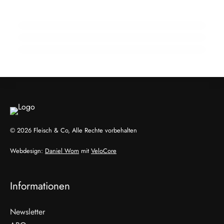
Ehrpfennig für Kärntner Fleischermeister
Schnecken als Fleisch der Zukunft? Ein
20. Februar 2026
Wiener zeigt wie
Generationenwechsel im Betrieb: Warum
Nachfolge früh beginnen muss
EVENTS & TERMINE
HANDEL & DIREKTVERMARKTUNG
HANDEL & DIREKTVERMARKTUNG
© 2026 Fleisch & Co, Alle Rechte vorbehalten
Webdesign:
Daniel Wom
mit
VeloCore
Informationen
Newsletter