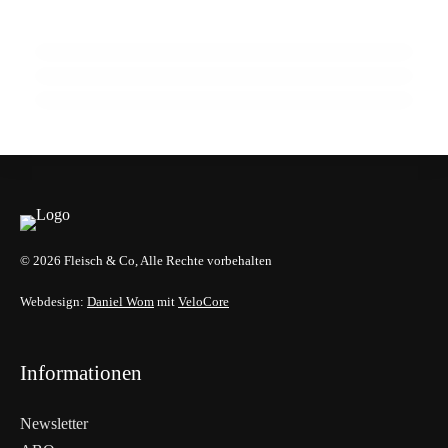
internationalen Austausch
15 Jahre Fleischsommelier: Bewegung am
20. Februar 2026
Wendepunkt
Zellkultivierter Fisch aus Wien:
Hybridmodelle im Aufwind
EVENTS & TERMINE
ALLGEMEIN
GENUSS & TRENDS
© 2026 Fleisch & Co, Alle Rechte vorbehalten
Webdesign:
Daniel Wom
mit
VeloCore
Informationen
Newsletter