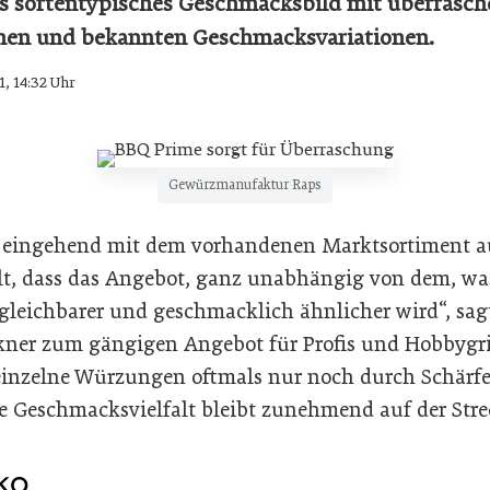
rs sortentypisches Geschmacksbild mit überrasc
chen und bekannten Geschmacksvariationen.
1, 14:32 Uhr
Gewürzmanufaktur Raps
r eingehend mit dem vorhandenen Marktsortiment a
llt, dass das Angebot, ganz unabhängig von dem, wa
rgleichbarer und geschmacklich ähnlicher wird“, sa
ner zum gängigen Angebot für Profis und Hobbygril
einzelne Würzungen oftmals nur noch durch Schärfe
he Geschmacksvielfalt bleibt zunehmend auf der Stre
ko