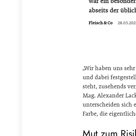
war ein besonde
abseits der übli
Fleisch & Co
28.05.202
„Wir haben uns seh
und dabei festgeste
steht, zusehends ve
Mag. Alexander Lack
unterscheiden sich 
Farbe, die eigentlic
Mut zum Risi