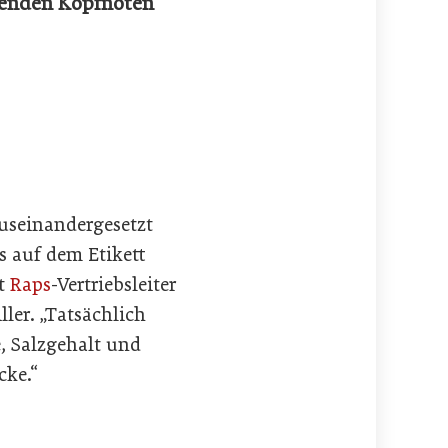
henden Kopfnoten
useinandergesetzt
s auf dem Etikett
gt
Raps
-Vertriebsleiter
ler. „Tatsächlich
, Salzgehalt und
cke.“