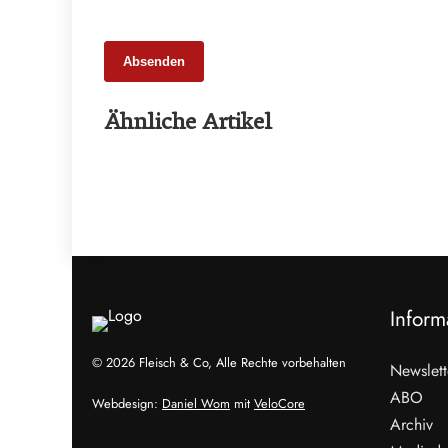
Absenden
27. Februar 2026
Ähnliche Artikel
BIOFACH 2026: Bio-Markt im
internationalen Austausch
EVENTS & TERMINE
Inform
© 2026 Fleisch & Co, Alle Rechte vorbehalten
Newslett
ABO
Webdesign:
Daniel Wom
mit
VeloCore
Archiv