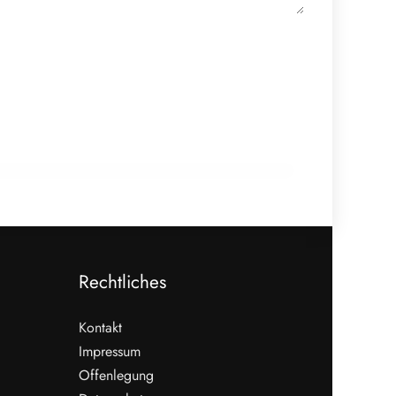
20. Februar 2026
Zellkultivierter Fisch aus Wien:
Hybridmodelle im Aufwind
GENUSS & TRENDS
Rechtliches
Kontakt
Impressum
Offenlegung
WEITERLESEN