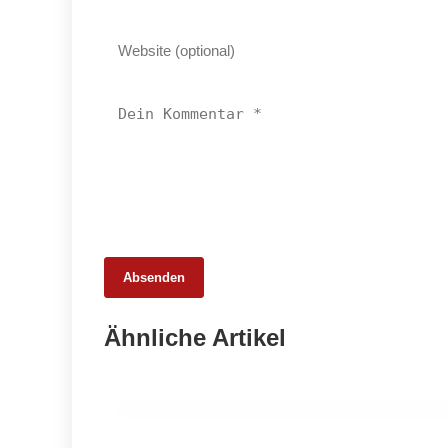
Absenden
26. Februar 2026
Ähnliche Artikel
Schweinemarkt 2026: Strukturwandel
statt Krise
HANDEL & DIREKTVERMARKTUNG