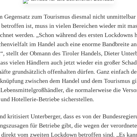
 Gegensatz zum Tourismus diesmal nicht unmittelbar
betroffen ist, muss in vielen Bereichen wieder mit ma
hnet werden. „Schon während des ersten Lockdowns hat
chenvielfalt im Handel auch eine enorme Bandbreite an
“, stellt der Obmann des Tiroler Handels, Dieter Unterb
dass vielen Händlern auch jetzt wieder ein großer Schad
äfte grundsätzlich offenhalten dürfen. Ganz einfach de
erknüpfung zwischen dem Handel und dem Tourismus g
e Lebensmittelgroßhändler, die normalerweise die Vers
und Hotellerie-Betriebe sicherstellen.
d kritisiert Unterberger, dass es von der Bundesregier
ngszusagen für Betriebe gibt, die wegen der verordnet
 direkt vom zweiten Lockdown betroffen sind. „Es kann 