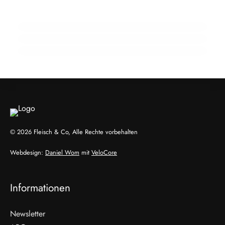
zwölf Prozent
in Entwicklungsländern eine zentrale Rolle
22. Januar 2026
spielen
EU-Mercosur-Abkommen: Rechtliche
Prüfung bringt vorläufige Klarheit
LANDWIRTSCHAFT & UMWELT
INFO & POLITIK
EVENTS & TERMINE
© 2026 Fleisch & Co, Alle Rechte vorbehalten
Webdesign:
Daniel Wom
mit
VeloCore
Informationen
Newsletter