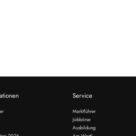
22. Februar 2026
15 Jahre Fleischsommelier: Bewegung
am Wendepunkt
ALLGEMEIN
ationen
Service
er
Marktführer
Jobbörse
Ausbildung
ten 2026
Am Wort!