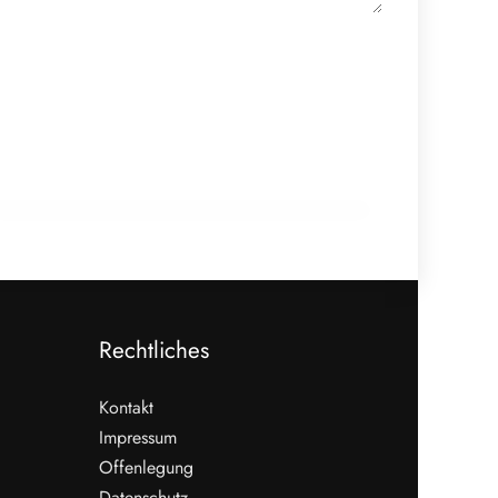
20. Februar 2026
Zellkultivierter Fisch aus Wien:
Hybridmodelle im Aufwind
GENUSS & TRENDS
Rechtliches
Kontakt
Impressum
Offenlegung
WEITERLESEN
Datenschutz