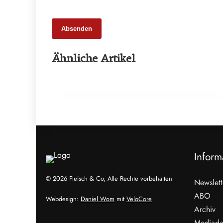
Absenden
27. Februar 2026
Ähnliche Artikel
BIOFACH 2026: Bio-Markt im
internationalen Austausch
EVENTS & TERMINE
Inform
© 2026 Fleisch & Co, Alle Rechte vorbehalten
Newslett
ABO
Webdesign:
Daniel Wom
mit
VeloCore
Archiv
Mediada