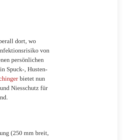
erall dort, wo
nfektionsrisiko von
enen persönlichen
n Spuck-, Husten-
chinger
bietet nun
und Niesschutz für
ind.
nung (250 mm breit,