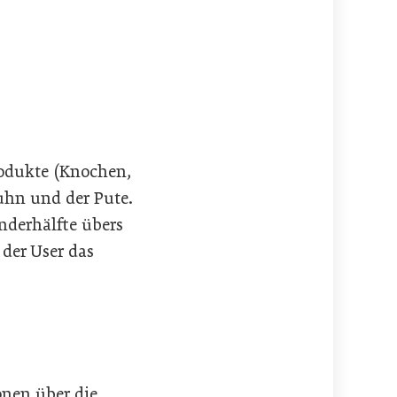
rodukte (Knochen,
uhn und der Pute.
nderhälfte übers
 der User das
onen über die