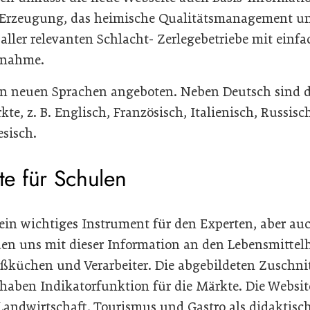
e Erzeugung, das heimische Qualitätsmanagement u
aller relevanten Schlacht- Zerlegebetriebe mit einf
fnahme.
in neuen Sprachen angeboten. Neben Deutsch sind d
te, z. B. Englisch, Französisch, Italienisch, Russis
sisch.
e für Schulen
 ein wichtiges Instrument für den Experten, aber au
en uns mit dieser Information an den Lebensmittel
roßküchen und Verarbeiter. Die abgebildeten Zuschn
d haben Indikatorfunktion für die Märkte. Die Webs
Landwirtschaft, Tourismus und Gastro als didaktisc