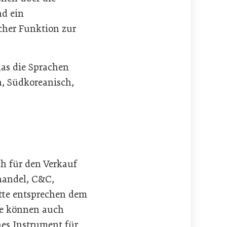
nd ein
acher Funktion zur
as die Sprachen
ch, Südkoreanisch,
ch für den Verkauf
handel, C&C,
itte entsprechen dem
ite können auch
hes Instrument für