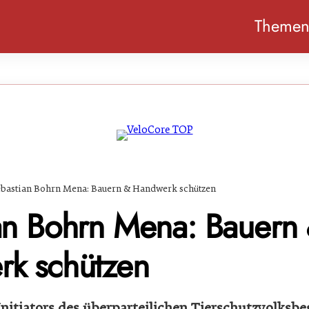
Theme
bastian Bohrn Mena: Bauern & Handwerk schützen
an Bohrn Mena: Bauern
k schützen
itiators des überparteilichen Tierschutzvolksb