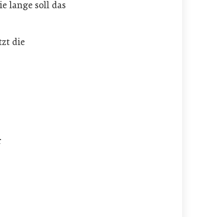
e lange soll das
zt die
r