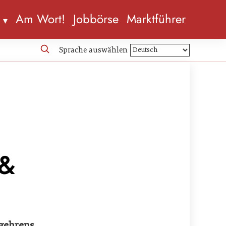
n
Am Wort!
Jobbörse
Marktführer
Sprache auswählen
 &
egehrens