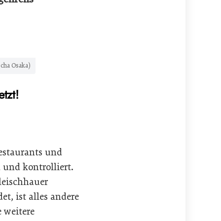
scha Osaka)
tzt!
Restaurants und
 und kontrolliert.
leischhauer
, ist alles andere
e weitere