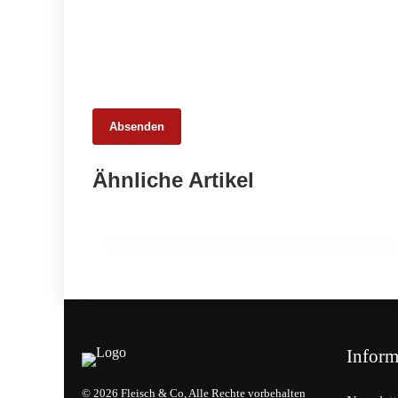
Absenden
16. März 2026
Ähnliche Artikel
Fabian Kolosz über Prämierungen als
Zeichen handwerklicher Stärke
AM WORT!
Inform
© 2026 Fleisch & Co, Alle Rechte vorbehalten