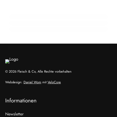
Zuchtrindervermarktung
15 Jahre Fleischsommelier: Bewegung am
18. Februar 2026
Wendepunkt
910 Mio. Euro Umsatz: Transgourmet baut
Fleisch-Segment aus
ALLGEMEIN
ALLGEMEIN
ALLGEMEIN
© 2026 Fleisch & Co, Alle Rechte vorbehalten
Webdesign:
Daniel Wom
mit
VeloCore
Informationen
Newsletter