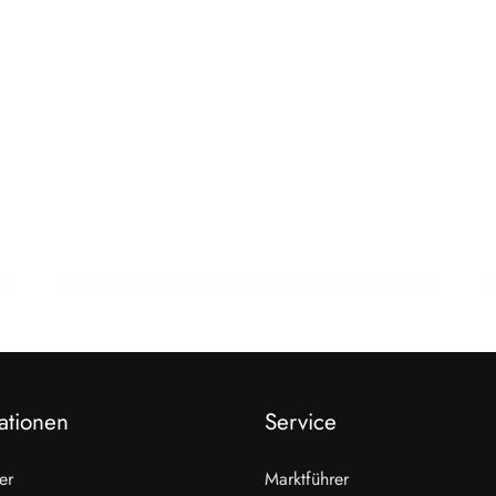
22. Februar 2026
15 Jahre Fleischsommelier: Bewegung
am Wendepunkt
ALLGEMEIN
ationen
Service
er
Marktführer