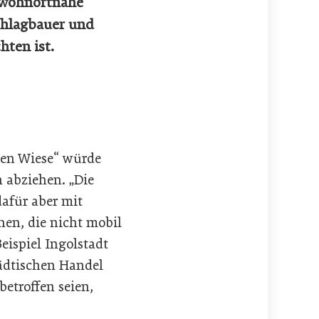
 wohnortnahe
chlagbauer und
hten ist.
nen Wiese“ würde
 abziehen. „Die
afür aber mit
en, die nicht mobil
eispiel Ingolstadt
tädtischen Handel
betroffen seien,