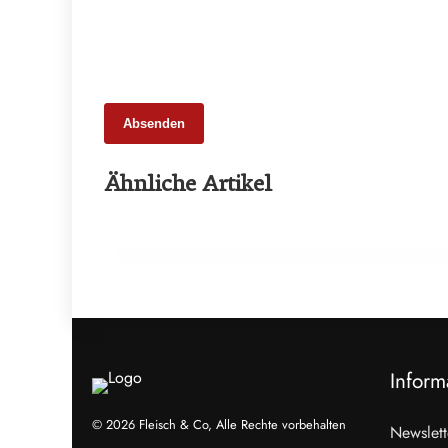
Absenden
25. Februar 2026
Ähnliche Artikel
65 Millionen Euro Umsatz in der
Zuchtrindervermarktung
ALLGEMEIN
Inform
© 2026 Fleisch & Co, Alle Rechte vorbehalten
Newslett