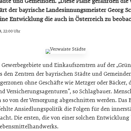
ädte und Gemeinden. „Diese Pläne gefährden die
lärt der bayrische Landesinnungsmeister Georg S
eine Entwicklung die auch in Österreich zu beobac
4, 22:00 Uhr
 Gewerbegebiete und Einkaufszentren auf der „Grü
us den Zentren der bayrischen Städte und Gemeinden
erzonen ohne Geschäfte wie Metzger oder Bäcker, d
d Versicherungsagenturen“, so Schlagbauer. Mensch
 so von der Versorgung abgeschnitten werden. Das B
fehlte Ansiedlungspolitik die Folgen für den inners
acht. Die ersten, die von einer solchen Entwicklung 
Lebensmittelhandwerks.