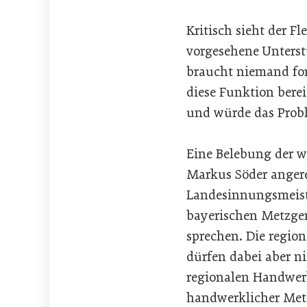
Kritisch sieht der F
vorgesehene Unters
braucht niemand for
diese Funktion bere
und würde das Probl
Eine Belebung der w
Markus Söder angere
Landesinnungsmeiste
bayerischen Metzger
sprechen. Die regio
dürfen dabei aber ni
regionalen Handwerk
handwerklicher Metzg