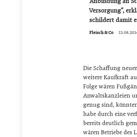
Anbindung an St
Versorgung“, erk
schildert damit 
Fleisch & Co
13.08.201
Die Schaffung neuer
weitere Kaufkraft a
Folge wären Fußgäng
Anwaltskanzleien un
genug sind, könnten
habe durch eine ver
bereits deutlich gem
wären Betriebe des 