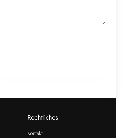
18. Februar 2026
910 Mio. Euro Umsatz: Transgourmet
baut Fleisch-Segment aus
ALLGEMEIN
Rechtliches
Kontakt