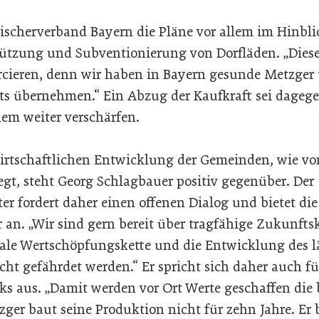
leischerverband Bayern die Pläne vor allem im Hinbli
tützung und Subventionierung von Dorfläden. „Dies
cieren, denn wir haben in Bayern gesunde Metzger 
its übernehmen.“ Ein Abzug der Kaufkraft sei dageg
em weiter verschärfen.
irtschaftlichen Entwicklung der Gemeinden, wie vo
gt, steht Georg Schlagbauer positiv gegenüber. Der
r fordert daher einen offenen Dialog und bietet di
 an. „Wir sind gern bereit über tragfähige Zukunfts
nale Wertschöpfungskette und die Entwicklung des
cht gefährdet werden.“ Er spricht sich daher auch f
s aus. „Damit werden vor Ort Werte geschaffen die 
er baut seine Produktion nicht für zehn Jahre. Er b