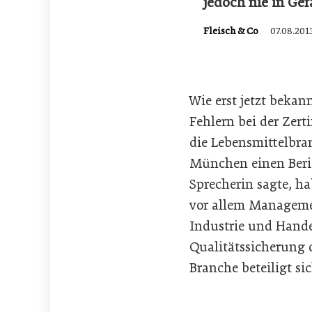
jedoch nie in Ge
Fleisch & Co
07.08.201
Wie erst jetzt bekan
Fehlern bei der Zert
die Lebensmittelbra
München einen Berich
Sprecherin sagte, h
vor allem Managemen
Industrie und Handel
Qualitätssicherung d
Branche beteiligt si