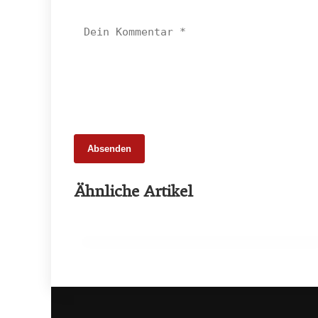
Absenden
25. Februar 2026
Ähnliche Artikel
65 Millionen Euro Umsatz in der
Zuchtrindervermarktung
ALLGEMEIN