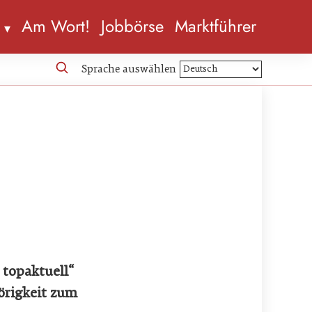
n
Am Wort!
Jobbörse
Marktführer
Sprache auswählen
 topaktuell“
örigkeit zum