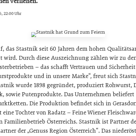
hen verliehen.
6, 22:00 Uhr
uf, das Stastnik seit 60 Jahren dem hohen Qualitäts
t wird. Durch diese Auszeichnung zählen wir zu d
terbetrieben – das schafft Vertrauen und Sicherheit
urstprodukte und in unsere Marke“, freut sich Stast
tastnik wurde 1898 gegründet, produziert Rohwurst, 
k, sowie Putenprodukte. Das Unternehmen beliefert ö
ktketten. Die Produktion befindet sich in Gerasdor
 eine Tochter von Radatz – Feine Wiener Fleischwa
 Familienbetrieb Österreichs. Stastnik ist Partner de
rtner der „Genuss Region Österreich“. Das niederöst