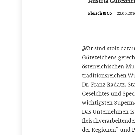
Austria Gütezeic
Fleisch & Co
22.06.201
„Wir sind stolz dara
Gütezeichens gerech
österreichischen Mus
traditionsreichen W
Dr. Franz Radatz. S
Geselchtes und Spec
wichtigsten Supermar
Das Unternehmen ist
fleischverarbeitenden
der Regionen“ und Pa