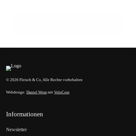
Zuchtrindervermarktung
15 Jahre Fleischsommelier: Bewegung am
18. Februar 2026
Wendepunkt
910 Mio. Euro Umsatz: Transgourmet baut
Fleisch-Segment aus
ALLGEMEIN
ALLGEMEIN
ALLGEMEIN
© 2026 Fleisch & Co, Alle Rechte vorbehalten
Webdesign:
Daniel Wom
mit
VeloCore
Informationen
Newsletter