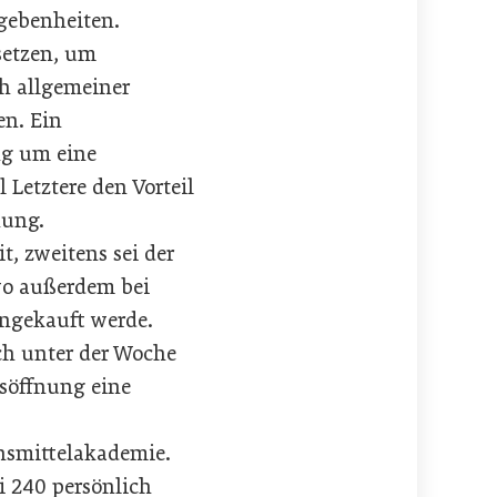
gebenheiten.
setzen, um
h allgemeiner
en. Ein
ng um eine
Letztere den Vorteil
nung.
, zweitens sei der
wo außerdem bei
ingekauft werde.
h unter der Woche
gsöffnung eine
ensmittelakademie.
ei 240 persönlich