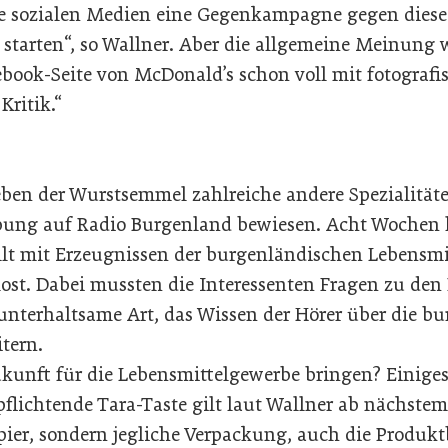
die sozialen Medien eine Gegenkampagne gegen dies
tarten“, so Wallner. Aber die allgemeine Meinung wa
book-Seite von McDonald’s schon voll mit fotografi
ritik.“
neben der Wurstsemmel zahlreiche andere Spezialität
bung auf Radio Burgenland bewiesen. Acht Wochen
llt mit Erzeugnissen der burgenländischen Lebensmi
lost. Dabei mussten die Interessenten Fragen zu den
unterhaltsame Art, das Wissen der Hörer über die b
tern.
kunft für die Lebensmittelgewerbe bringen? Einige
rpflichtende Tara-Taste gilt laut Wallner ab nächstem
ier, sondern jegliche Verpackung, auch die Produ