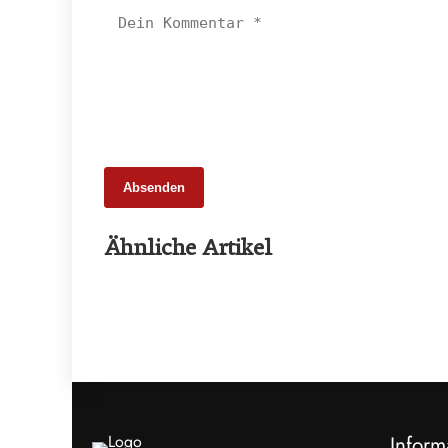
Absenden
25. Februar 2026
Ähnliche Artikel
65 Millionen Euro Umsatz in der
Zuchtrindervermarktung
ALLGEMEIN
Inform