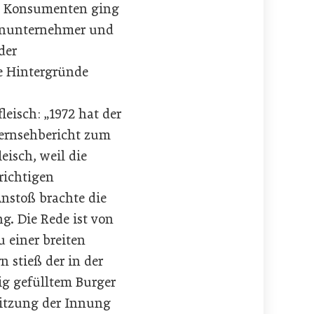
en Konsumenten ging
einunternehmer und
der
e Hintergründe
eisch: „1972 hat der
Fernsehbericht zum
eisch, weil die
 richtigen
Anstoß brachte die
g. Die Rede ist von
 einer breiten
 stieß der in der
ig gefülltem Burger
Sitzung der Innung