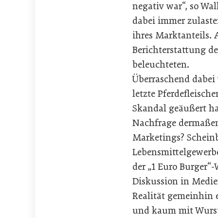
negativ war“, so Wa
dabei immer zulast
ihres Marktanteils.
Berichterstattung d
beleuchteten.
Überraschend dabei 
letzte Pferdefleisch
Skandal geäußert hab
Nachfrage dermaßen g
Marketings? Scheinb
Lebensmittelgewerbe
der „1 Euro Burger“
Diskussion in Medien
Realität gemeinhin 
und kaum mit Wurst 