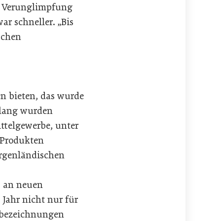
e Verunglimpfung
r schneller. „Bis
schen
en bieten, das wurde
 lang wurden
ttelgewerbe, unter
 Produkten
urgenländischen
s an neuen
 Jahr nicht nur für
ktbezeichnungen