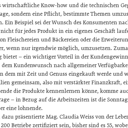
s wirtschaftliche Know-how und die technischen Ge
Frage, sondern eine Pflicht, bestimmte Themen umzu
. Ein Beispiel sei der Wunsch des Konsumenten nac
 nicht für jedes Produkt in ein eigenes Geschäft lauf
 Fleischereien und Bäckereien oder die Erweiteru
her, wenn nur irgendwie möglich, umzusetzen. Zumal 
 bietet – ein wichtiger Vorteil in der Kundengewin
es dem Kundenwunsch nach allgemeiner Verfügbarkeit
an dem mit Zeit und Genuss eingekauft werde und 
ien gemeinsam, also mit verstärkter Finanzkraft, e
nde die Produkte kennenlernen könne, komme auc
rage – in Bezug auf die Arbeitszeiten ist die Sonnta
er eine lohnende.
 dazu präsentierte Mag. Claudia Weiss von der Leb
200 Betriebe zertifiziert sein, bisher sind es 55, wob