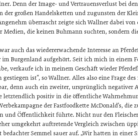
llner. Denn der Image- und Vertrauensverlust bei d
en der großen Handelsketten und zugunsten der Kl
 Angenehm überrascht zeigte sich Wallner dabei von 
er Medien, die keinen Buhmann suchten, sondern di
war auch das wiedererwachende Interesse an Pferdefl
er im Burgenland aufgehört. Seit ich mich in einem 
e, verkaufe ich in meinem Geschäft wieder Pferdefl
estiegen ist“, so Wallner. Alles also eine Frage des
ar, denn auch ein zweiter, ursprünglich negativer 
 letztendlich positiv in die öffentliche Wahrnehmun
-Werbekampagne der Fastfoodkette McDonald’s, die zu
 und Öffentlichkeit führte. Nicht nur den Fleischern
eher umgekehrt auftretende Vergleich zwischen üpp
bedachter Semmel sauer auf. „Wir hatten in einer 