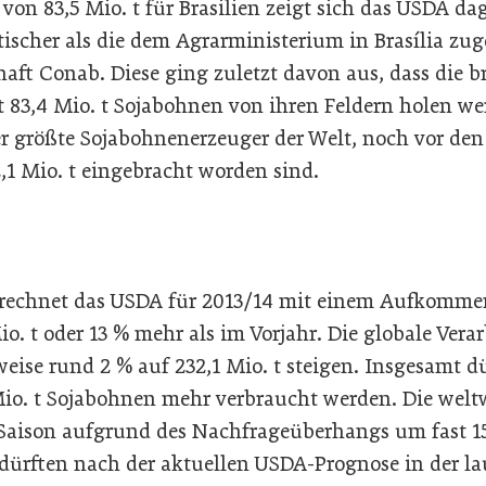
von 83,5 Mio. t für Brasilien zeigt sich das USDA d
tischer als die dem Agrarministerium in Brasília zu
aft Conab. Diese ging zuletzt davon aus, dass die b
 83,4 Mio. t Sojabohnen von ihren Feldern holen 
der größte Sojabohnenerzeuger der Welt, noch vor de
,1 Mio. t eingebracht worden sind.
rechnet das USDA für 2013/14 mit einem Aufkommen 
o. t oder 13 % mehr als im Vorjahr. Die globale Vera
eise rund 2 % auf 232,1 Mio. t steigen. Insgesamt d
Mio. t Sojabohnen mehr verbraucht werden. Die weltw
Saison aufgrund des Nachfrageüberhangs um fast 15 
 dürften nach der aktuellen USDA-Prognose in der 