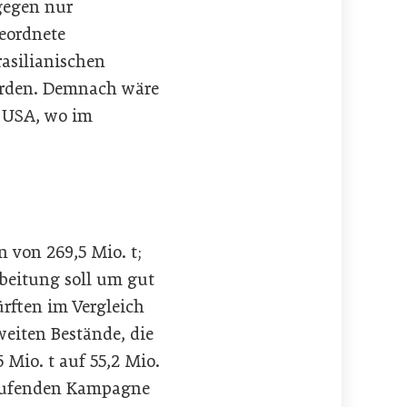
agegen nur
geordnete
rasilianischen
werden. Demnach wäre
n USA, wo im
von 269,5 Mio. t;
rbeitung soll um gut
ürften im Vergleich
eiten Bestände, die
Mio. t auf 55,2 Mio.
laufenden Kampagne