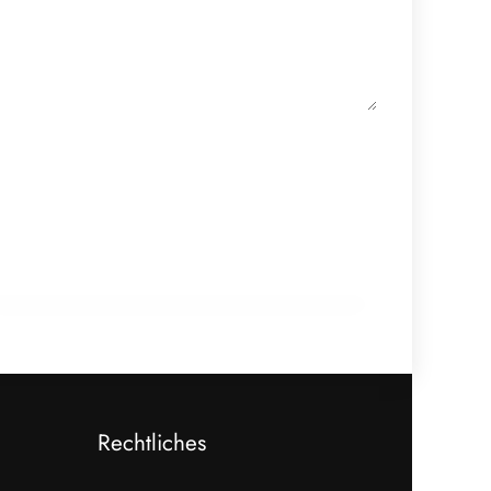
18. Februar 2026
910 Mio. Euro Umsatz: Transgourmet
baut Fleisch-Segment aus
ALLGEMEIN
Rechtliches