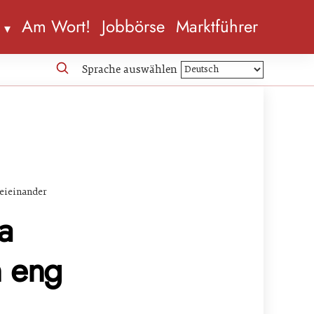
n
Am Wort!
Jobbörse
Marktführer
Sprache auswählen
beieinander
a
n eng