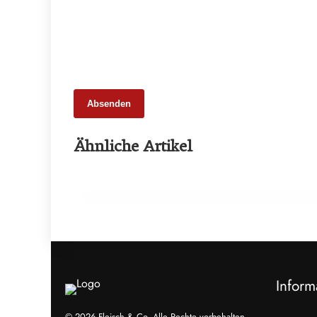
Absenden
25. Februar 2026
Ähnliche Artikel
65 Millionen Euro Umsatz in der
Zuchtrindervermarktung
ALLGEMEIN
Inform
© 2026 Fleisch & Co, Alle Rechte vorbehalten