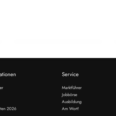
22. Februar 2026
15 Jahre Fleischsommelier: Bewegung
am Wendepunkt
ALLGEMEIN
ationen
Service
er
Marktführer
Jobbörse
Ausbildung
ten 2026
Am Wort!