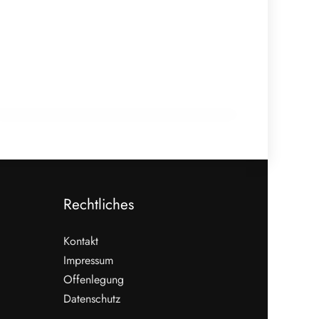
18. Februar 2026
910 Mio. Euro Umsatz: Transgourmet
baut Fleisch-Segment aus
ALLGEMEIN
Rechtliches
Kontakt
Impressum
Offenlegung
WEITERLESEN
Datenschutz
Nicht verpassen