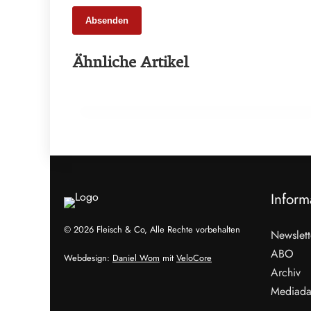
Absenden
25. Februar 2026
Ähnliche Artikel
65 Millionen Euro Umsatz in der
Zuchtrindervermarktung
ALLGEMEIN
Inform
© 2026 Fleisch & Co, Alle Rechte vorbehalten
Newslett
ABO
Webdesign:
Daniel Wom
mit
VeloCore
Archiv
Mediada