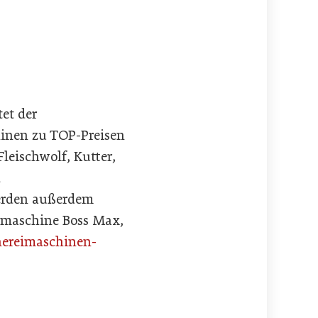
et der
inen zu TOP-Preisen
leischwolf, Kutter,
d
erden außerdem
ummaschine Boss Max,
hereimaschinen-