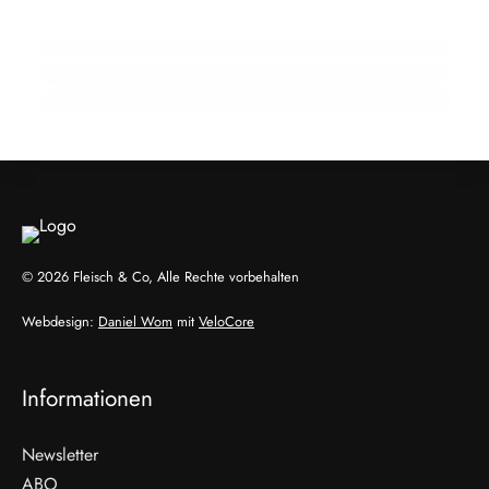
910 Mio. Euro Umsatz: Transgourmet baut
18. Februar 2026
Fleisch-Segment aus
Argentinien ratifiziert Mercosur: Druck auf
EU wächst
ALLGEMEIN
ALLGEMEIN
ALLGEMEIN
© 2026 Fleisch & Co, Alle Rechte vorbehalten
Webdesign:
Daniel Wom
mit
VeloCore
Informationen
Newsletter
ABO