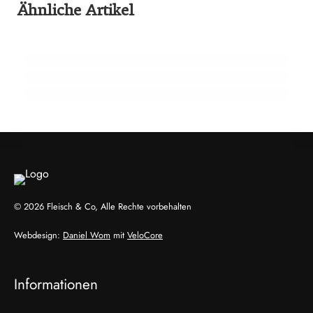
Ähnliche Artikel
65 Millionen Euro Umsatz in der
22. Februar 2026
Zuchtrindervermarktung
15 Jahre Fleischsommelier: Bewegung am
18. Februar 2026
Wendepunkt
910 Mio. Euro Umsatz: Transgourmet baut
Fleisch-Segment aus
ALLGEMEIN
ALLGEMEIN
ALLGEMEIN
© 2026 Fleisch & Co, Alle Rechte vorbehalten
Webdesign:
Daniel Wom
mit
VeloCore
Informationen