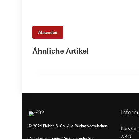
Absenden
25. Februar 2026
Ähnliche Artikel
65 Millionen Euro Umsatz in der
Zuchtrindervermarktung
ALLGEMEIN
Inform
© 2026 Fleisch & Co, Alle Rechte vorbehalten
Newslett
ABO
Webdesign:
Daniel Wom
mit
VeloCore