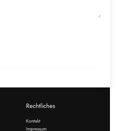
18. Februar 2026
910 Mio. Euro Umsatz: Transgourmet
baut Fleisch-Segment aus
ALLGEMEIN
Rechtliches
Kontakt
Impressum