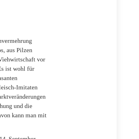
envermehrung
s, aus Pilzen
Viehwirtschaft vor
s ist wohl für
asanten
leisch-Imitaten
arktveränderungen
chung und die
davon kann man mit
 14. September.