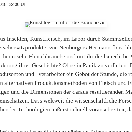
018, 22:00 Uhr
us Insekten, Kunstfleisch, im Labor durch Stammzell
ischersatzprodukte, wie Neuburgers Hermann fleischlo
ie heimische Fleischbranche und mit ihr die bäuerliche 
derung ihrer Geschichte? Ohne in Panik zu verfallen: E
oduzenten und –verarbeiter ein Gebot der Stunde, die r
n alternativen Produktionsmethoden von Fleisch und F
gen und die Dimensionen der daraus resultierenden M
einschätzen. Dass weltweit die wissenschaftliche Fors
hender Technologien äußerst schnell voranschreiten, 
ericht dazu lesen Sie in der nächsten Printausgabe am