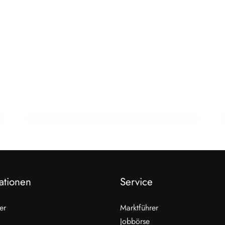
22. Februar 2026
15 Jahre Fleischsommelier: Bewegung
am Wendepunkt
ALLGEMEIN
ationen
Service
er
Marktführer
Jobbörse