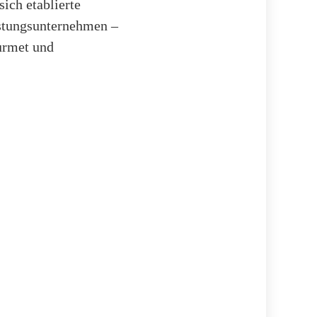
ich etablierte
istungsunternehmen –
urmet und