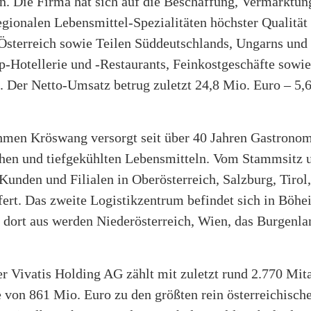
en. Die Firma hat sich auf die Beschaffung, Vermarktu
egionalen Lebensmittel-Spezialitäten höchster Qualität 
Österreich sowie Teilen Süddeutschlands, Ungarns und
-Hotellerie und -Restaurants, Feinkostgeschäfte sowie
 Der Netto-Umsatz betrug zuletzt 24,8 Mio. Euro – 5,6
men Kröswang versorgt seit über 40 Jahren Gastronomi
hen und tiefgekühlten Lebensmitteln. Vom Stammsitz u
unden und Filialen in Oberösterreich, Salzburg, Tirol
fert. Das zweite Logistikzentrum befindet sich in Böhe
 dort aus werden Niederösterreich, Wien, das Burgenla
er Vivatis Holding AG zählt mit zuletzt rund 2.770 Mit
 von 861 Mio. Euro zu den größten rein österreichisc