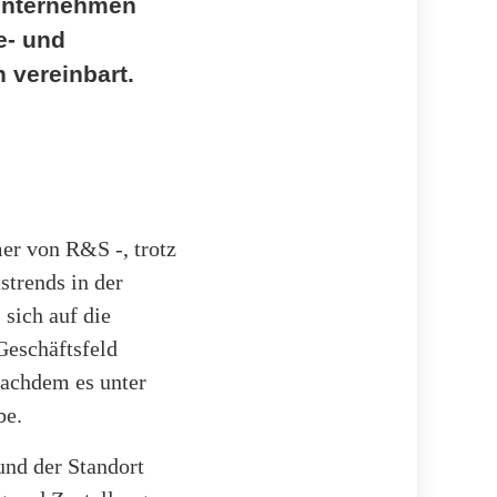
 Unternehmen
e- und
 vereinbart.
mer von R&S -, trotz
strends in der
sich auf die
Geschäftsfeld
nachdem es unter
be.
und der Standort