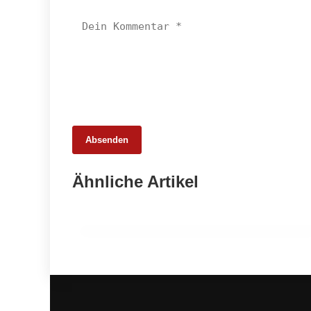
Absenden
25. Februar 2026
Ähnliche Artikel
65 Millionen Euro Umsatz in der
Zuchtrindervermarktung
ALLGEMEIN