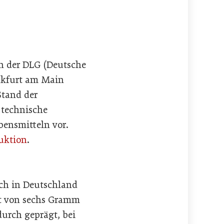
on der DLG (Deutsche
nkfurt am Main
Stand der
 technische
bensmitteln vor.
uktion
.
ch in Deutschland
rt von sechs Gramm
urch geprägt, bei