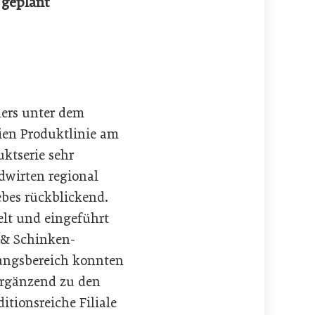
 geplant
lers unter dem
ien Produktlinie am
ktserie sehr
dwirten regional
ebes rückblickend.
elt und eingeführt
 & Schinken-
ungsbereich konnten
Ergänzend zu den
itionsreiche Filiale