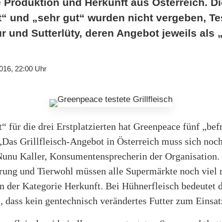
e Produktion und Herkunft aus Österreich. D
“ und „sehr gut“ wurden nicht vergeben, Tes
r und Sutterlüty, deren Angebot jeweils als 
016, 22:00 Uhr
 für die drei Erstplatzierten hat Greenpeace fünf „be
„Das Grillfleisch-Angebot in Österreich muss sich noch
Nunu Kaller, Konsumentensprecherin der Organisation.
erung und Tierwohl müssen alle Supermärkte noch viel 
n der Kategorie Herkunft. Bei Hühnerfleisch bedeutet d
l, dass kein gentechnisch verändertes Futter zum Einsa