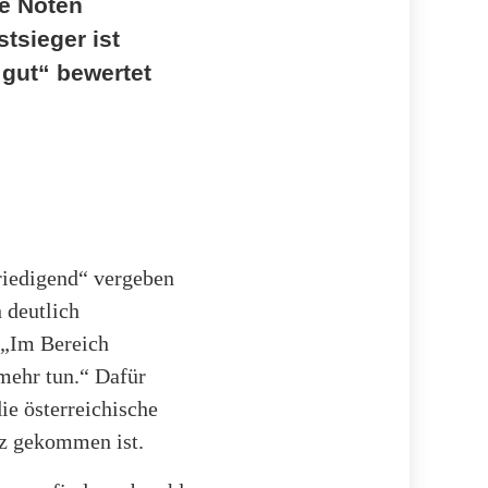
ie Noten
tsieger ist
„gut“ bewertet
friedigend“ vergeben
 deutlich
 „Im Bereich
mehr tun.“ Dafür
ie österreichische
tz gekommen ist.