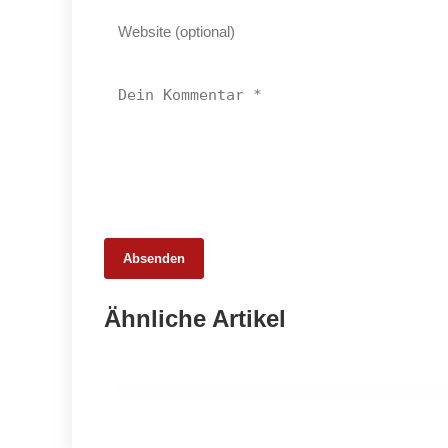
Absenden
25. Februar 2026
Ähnliche Artikel
65 Millionen Euro Umsatz in der
Zuchtrindervermarktung
ALLGEMEIN