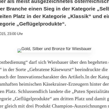
er als meist ausgezeichnetes österreichisc
r Branche einen Sieg in der Kategorie „Se
iten Platz in der Kategorie „Klassik“ und ei
tegorie „Geflügelprodukte“.
015, 23:00 Uhr
bstbedienung“ darf sich Wiesbauer über den begehrten e
 in der Sorte „Gebratene Käsewurst“ beeindruckte die 
uch der Innovationscharakter des Artikels.In der Kateg
amhaften heimischen Käsekrainer-Erzeugern hinter d
n Platz. Schlussendlich landete die „Puten Spezialität
egorie „Geflügelprodukte“ am dritten Platz und damit 
uer gleich mit drei Produkt Champion-Auszeichnungen 