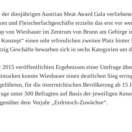
i der diesjährigen Austrian Meat Award Gala verliehen
ken und Fleischerfachgeschäfte erzielte das erst vor 
hop von Wiesbauer im Zentrum von Brunn am Gebirge in
 Konzept“ einen sehr erfreulichen zweiten Platz hinter
htzig Geschäfte bewarben sich in sechs Kategorien um 
2015 veröffentlichten Ergebnissen einer Umfrage übe
stmarken konnte Wiesbauer einen deutlichen Sieg errin
geführten, für die österreichischen Bevölkerung ab 15 
rage unter 500 Befragten auf Basis der jeweiligen Ken
egenüber dem Vorjahr „Erdrutsch-Zuwächse“.