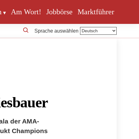
n
Am Wort!
Jobbörse
Marktführer
Sprache auswählen
iesbauer
ala der AMA-
odukt Champions