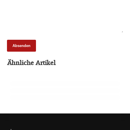
Absenden
25. Februar 2026
Ähnliche Artikel
65 Millionen Euro Umsatz in der
22. Februar 2026
Zuchtrindervermarktung
15 Jahre Fleischsommelier: Bewegung am
18. Februar 2026
Wendepunkt
910 Mio. Euro Umsatz: Transgourmet baut
Fleisch-Segment aus
ALLGEMEIN
ALLGEMEIN
ALLGEMEIN