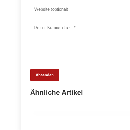
Absenden
25. Februar 2026
Ähnliche Artikel
65 Millionen Euro Umsatz in der
Zuchtrindervermarktung
ALLGEMEIN