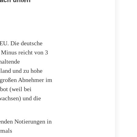
 EU. Die deutsche
s Minus reicht von 3
haltende
sland und zu hohe
ie großen Abnehmer im
ot (weil bei
wachsen) und die
kenden Notierungen in
rmals