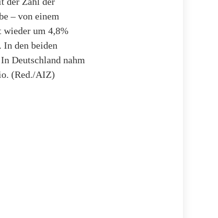
t der Zahl der
ebe – von einem
mt wieder um 4,8%
 In den beiden
: In Deutschland nahm
io. (Red./AIZ)