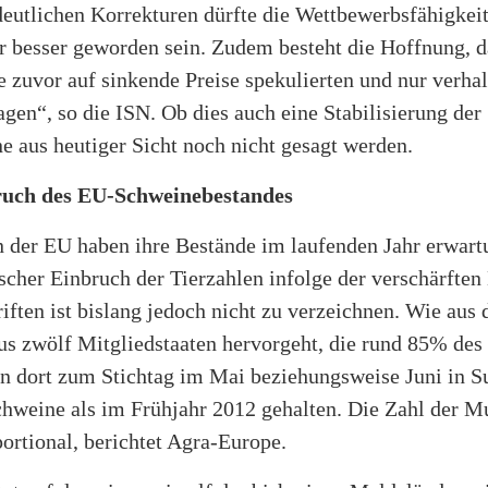
deutlichen Korrekturen dürfte die Wettbewerbsfähigkeit
 besser geworden sein. Zudem besteht die Hoffnung, d
e zuvor auf sinkende Preise spekulierten und nur verhalt
gen“, so die ISN. Ob dies auch eine Stabilisierung de
e aus heutiger Sicht noch nicht gesagt werden.
ruch des EU-Schweinebestandes
n der EU haben ihre Bestände im laufenden Jahr erwa
ischer Einbruch der Tierzahlen infolge der verschärften
ften ist bislang jedoch nicht zu verzeichnen. Wie aus 
us zwölf Mitgliedstaaten hervorgeht, die rund 85% d
en dort zum Stichtag im Mai beziehungsweise Juni in
hweine als im Frühjahr 2012 gehalten. Die Zahl der M
ortional, berichtet Agra-Europe.