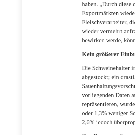
haben. „Durch diese 
Exportmärkten wieder
Fleischverarbeiter, di
wieder vermehrt anfra
bewirken werde, könn
Kein größerer Einb
Die Schweinehalter i
abgestockt; ein drast
Sauenhaltungsvorschri
vorliegenden Daten a
repräsentieren, wurd
oder 1,3% weniger Sc
2,6% jedoch überprop