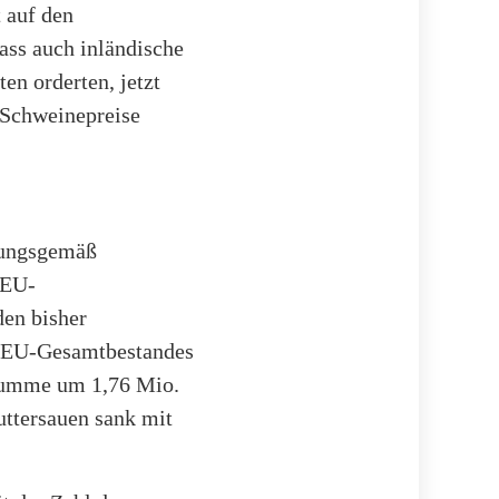
 auf den
ass auch inländische
en orderten, jetzt
r Schweinepreise
rtungsgemäß
 EU-
den bisher
es EU-Gesamtbestandes
 Summe um 1,76 Mio.
uttersauen sank mit