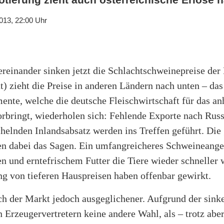
013, 22:00 Uhr
ereinander sinken jetzt die Schlachtschweinepreise der
t) zieht die Preise in anderen Ländern nach unten – da
ente, welche die deutsche Fleischwirtschaft für das an
orbringt, wiederholen sich: Fehlende Exporte nach Rus
chelnden Inlandsabsatz werden ins Treffen geführt. D
 dabei das Sagen. Ein umfangreicheres Schweineangeb
n und erntefrischem Futter die Tiere wieder schneller 
g von tieferen Hauspreisen haben offenbar gewirkt.
ich der Markt jedoch ausgeglichener. Aufgrund der sin
 Erzeugervertretern keine andere Wahl, als – trotz abe