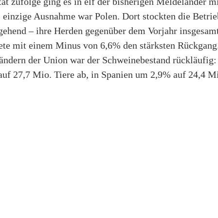
t zufolge ging es in elf der bisherigen Meldeländer mi
 einzige Ausnahme war Polen. Dort stockten die Betri
gehend – ihre Herden gegenüber dem Vorjahr insgesa
hnete mit einem Minus von 6,6% den stärksten Rückgang.
ändern der Union war der Schweinebestand rückläufig
auf 27,7 Mio. Tiere ab, in Spanien um 2,9% auf 24,4 M