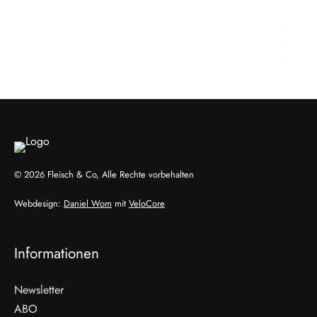
Wendepunkt
910 Mio. Euro Umsatz: Transgourmet baut
Fleisch-Segment aus
ALLGEMEIN
ALLGEMEIN
ALLGEMEIN
© 2026 Fleisch & Co, Alle Rechte vorbehalten
Webdesign:
Daniel Wom
mit
VeloCore
Informationen
Newsletter
ABO