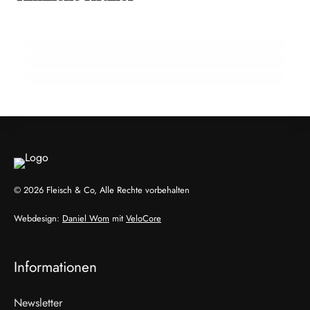
22. Februar 2026
Zuchtrindervermarktung
15 Jahre Fleischsommelier: Bewegung am
18. Februar 2026
Wendepunkt
910 Mio. Euro Umsatz: Transgourmet baut
Fleisch-Segment aus
ALLGEMEIN
ALLGEMEIN
ALLGEMEIN
© 2026 Fleisch & Co, Alle Rechte vorbehalten
Webdesign:
Daniel Wom
mit
VeloCore
Informationen
Newsletter