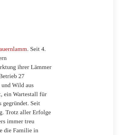
auernlamm
. Seit 4.
ern
arktung ihrer Lämmer
Betrieb 27
n und Wild aus
 ein Wartestall für
s gegründet. Seit
. Trotz aller Erfolge
ers immer treu
e die Familie in