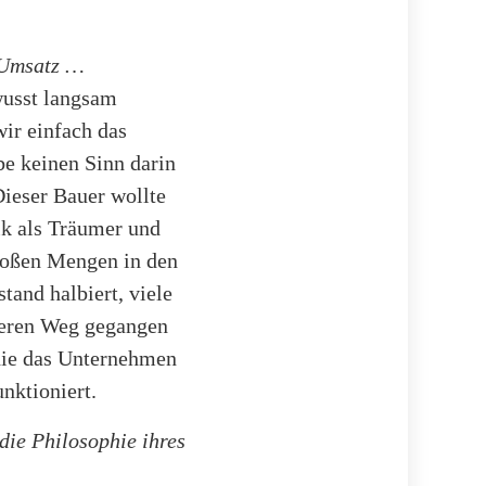
 Umsatz …
wusst langsam
ir einfach das
be keinen Sinn darin
Dieser Bauer wollte
ik als Träumer und
großen Mengen in den
tand halbiert, viele
nseren Weg gegangen
 die das Unternehmen
nktioniert.
die Philosophie ihres