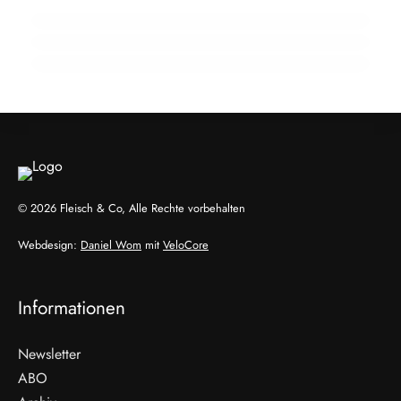
Wendepunkt
910 Mio. Euro Umsatz: Transgourmet baut
Fleisch-Segment aus
ALLGEMEIN
ALLGEMEIN
ALLGEMEIN
© 2026 Fleisch & Co, Alle Rechte vorbehalten
Webdesign:
Daniel Wom
mit
VeloCore
Informationen
Newsletter
ABO