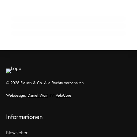
Zuchtrindervermarktung
15 Jahre Fleischsommelier: Bewegung am
18. Februar 2026
Wendepunkt
910 Mio. Euro Umsatz: Transgourmet baut
Fleisch-Segment aus
ALLGEMEIN
ALLGEMEIN
ALLGEMEIN
© 2026 Fleisch & Co, Alle Rechte vorbehalten
Webdesign:
Daniel Wom
mit
VeloCore
Informationen
Newsletter