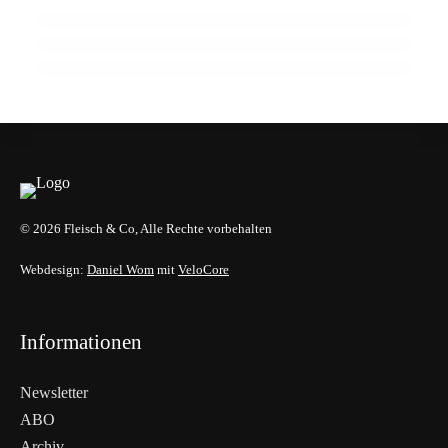
SPAR Österreich: 22,3 Mrd. Euro Umsatz –
und der Hunger nach mehr bleibt
HANDEL & DIREKTVERMARKTUNG
HANDEL & DIREKTVERMARKTUNG
HANDEL & DIREKTVERMARKTUNG
© 2026 Fleisch & Co, Alle Rechte vorbehalten
Webdesign:
Daniel Wom
mit
VeloCore
Informationen
Newsletter
ABO
Archiv