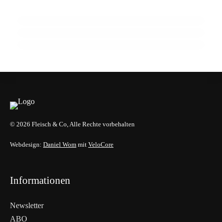
22. Januar 2026
spielen
EU-Mercosur-Abkommen: Rechtliche
Prüfung bringt vorläufige Klarheit
LANDWIRTSCHAFT & UMWELT
INFO & POLITIK
EVENTS & TERMINE
© 2026 Fleisch & Co, Alle Rechte vorbehalten
Webdesign:
Daniel Wom
mit
VeloCore
Informationen
Newsletter
ABO