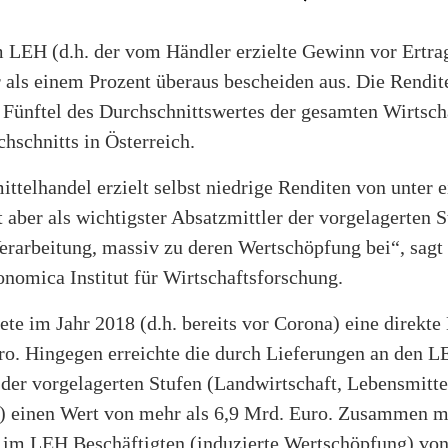
LEH (d.h. der vom Händler erzielte Gewinn vor Ertrags
 als einem Prozent überaus bescheiden aus. Die Rendi
 Fünftel des Durchschnittswertes der gesamten Wirtscha
hschnitts in Österreich.
ittelhandel erzielt selbst niedrige Renditen von unter 
t aber als wichtigster Absatzmittler der vorgelagerten S
rarbeitung, massiv zu deren Wertschöpfung bei“, sagt 
omica Institut für Wirtschaftsforschung.
te im Jahr 2018 (d.h. bereits vor Corona) eine direkte
ro. Hingegen erreichte die durch Lieferungen an den L
der vorgelagerten Stufen (Landwirtschaft, Lebensmitte
) einen Wert von mehr als 6,9 Mrd. Euro. Zusammen m
m LEH Beschäftigten (induzierte Wertschöpfung) von