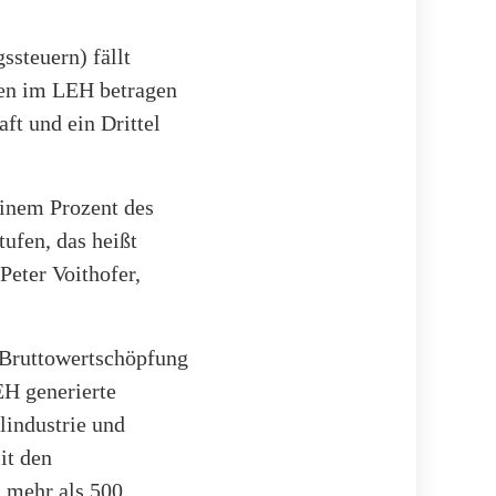
steuern) fällt
ten im LEH betragen
ft und ein Drittel
einem Prozent des
tufen, das heißt
Peter Voithofer,
 Bruttowertschöpfung
EH generierte
lindustrie und
it den
 mehr als 500