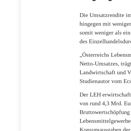
Die Umsatzrendite im 
hingegen mit weniger
somit weniger als ein
des Einzelhandelsdurc
„Österreichs Lebensm
Netto-Umsatzes, träg
Landwirtschaft und Ve
Studienautor vom Econ
Der LEH erwirtschafte
von rund 4,3 Mrd. Eu
Bruttowertschöpfung 
Lebensmittelgewerbe
Konsumausgaben der i