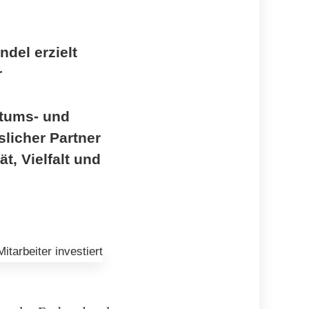
del erzielt
r
stums- und
licher Partner
t, Vielfalt und