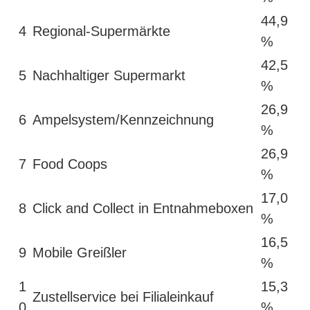
44,9
4
Regional-Supermärkte
%
42,5
5
Nachhaltiger Supermarkt
%
26,9
6
Ampelsystem/Kennzeichnung
%
26,9
7
Food Coops
%
17,0
8
Click and Collect in Entnahmeboxen
%
16,5
9
Mobile Greißler
%
1
15,3
Zustellservice bei Filialeinkauf
0
%