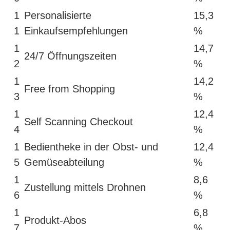
1
Personalisierte
15,3
1
Einkaufsempfehlungen
%
1
14,7
24/7 Öffnungszeiten
2
%
1
14,2
Free from Shopping
3
%
1
12,4
Self Scanning Checkout
4
%
1
Bedientheke in der Obst- und
12,4
5
Gemüseabteilung
%
1
8,6
Zustellung mittels Drohnen
6
%
1
6,8
Produkt-Abos
7
%